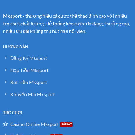
Mksport
-
thương hiệu cá cược thể thao đỉnh cao với nhiều
trò chơi chất lượng. Hệ thống kèo cược đa dạng, thưởng cao,
nhiều ưu đãi khủng thu hút mọi hội viên.
HƯỚNG DẪN
Đăng Ký Mksport
Nạp Tiền Mksport
Rút Tiền Mksport
Khuyến Mãi Mksport
TRÒ CHƠI
Casino Online Mksport