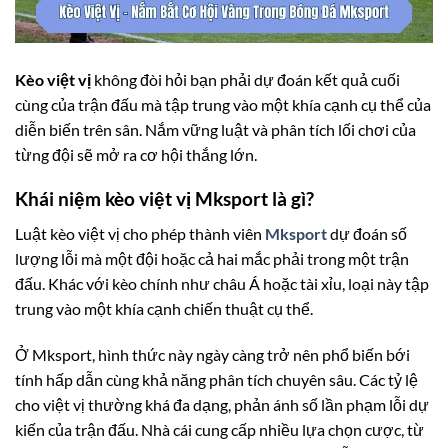
Kèo việt vị
không đòi hỏi bạn phải dự đoán kết quả cuối
cùng của trận đấu mà tập trung vào một khía cạnh cụ thể của
diễn biến trên sân. Nắm vững luật và phân tích lối chơi của
từng đội sẽ mở ra cơ hội thắng lớn.
Khái niệm kèo việt vị Mksport là gì?
Luật kèo việt vị cho phép thành viên
Mksport
dự đoán số
lượng lỗi mà một đội hoặc cả hai mắc phải trong một trận
đấu. Khác với kèo chính như châu Á hoặc tài xỉu, loại này tập
trung vào một khía cạnh chiến thuật cụ thể.
Ở Mksport, hình thức này ngày càng trở nên phổ biến bới
tính hấp dẫn cùng khả năng phân tích chuyên sâu. Các tỷ lệ
cho việt vị thường khá đa dạng, phản ánh số lần phạm lỗi dự
kiến của trận đấu. Nhà cái cung cấp nhiều lựa chọn cược, từ