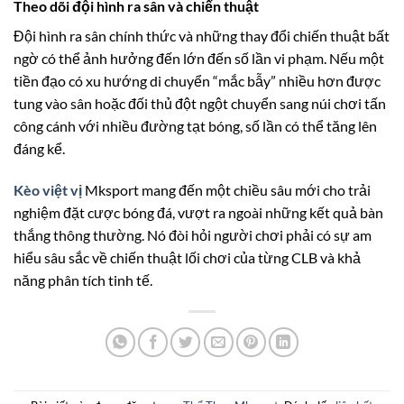
Theo dõi đội hình ra sân và chiến thuật
Đội hình ra sân chính thức và những thay đổi chiến thuật bất
ngờ có thể ảnh hưởng đến lớn đến số lần vi phạm. Nếu một
tiền đạo có xu hướng di chuyển “mắc bẫy” nhiều hơn được
tung vào sân hoặc đối thủ đột ngột chuyển sang núi chơi tấn
công cánh với nhiều đường tạt bóng, số lần có thể tăng lên
đáng kể.
Kèo việt vị
Mksport mang đến một chiều sâu mới cho trải
nghiệm đặt cược bóng đá, vượt ra ngoài những kết quả bàn
thắng thông thường. Nó đòi hỏi người chơi phải có sự am
hiểu sâu sắc về chiến thuật lối chơi của từng CLB và khả
năng phân tích tinh tế.