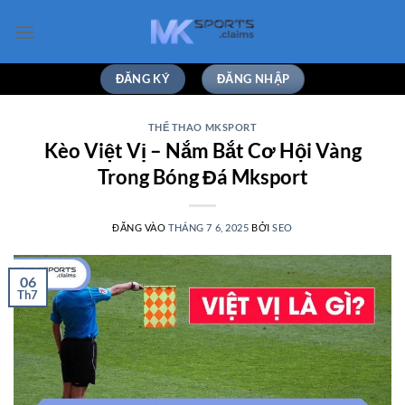
Bỏ
qua
nội
dung
ĐĂNG KÝ
ĐĂNG NHẬP
THỂ THAO MKSPORT
Kèo Việt Vị – Nắm Bắt Cơ Hội Vàng
Trong Bóng Đá Mksport
ĐĂNG VÀO
THÁNG 7 6, 2025
BỞI
SEO
06
Th7