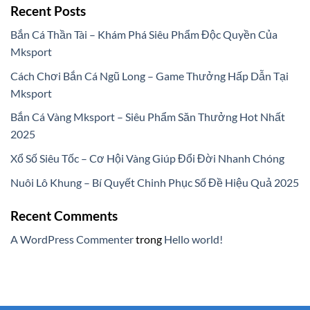
Recent Posts
Bắn Cá Thần Tài – Khám Phá Siêu Phẩm Độc Quyền Của
Mksport
Cách Chơi Bắn Cá Ngũ Long – Game Thưởng Hấp Dẫn Tại
Mksport
Bắn Cá Vàng Mksport – Siêu Phẩm Săn Thưởng Hot Nhất
2025
Xổ Số Siêu Tốc – Cơ Hội Vàng Giúp Đổi Đời Nhanh Chóng
Nuôi Lô Khung – Bí Quyết Chinh Phục Số Đề Hiệu Quả 2025
Recent Comments
A WordPress Commenter
trong
Hello world!