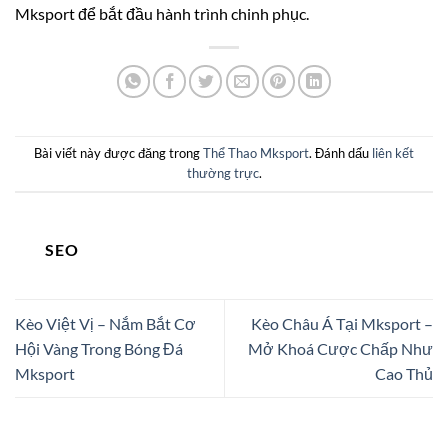
Mksport để bắt đầu hành trình chinh phục.
Bài viết này được đăng trong
Thể Thao Mksport
. Đánh dấu
liên kết
thường trực
.
SEO
Kèo Việt Vị – Nắm Bắt Cơ
Kèo Châu Á Tại Mksport –
Hội Vàng Trong Bóng Đá
Mở Khoá Cược Chấp Như
Mksport
Cao Thủ