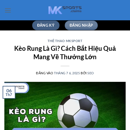
Bỏ
qua
nội
dung
ĐĂNG KÝ
ĐĂNG NHẬP
THỂ THAO MKSPORT
Kèo Rung Là Gì? Cách Bắt Hiệu Quả
Mang Về Thưởng Lớn
ĐĂNG VÀO
THÁNG 7 6, 2025
BỞI
SEO
06
Th7