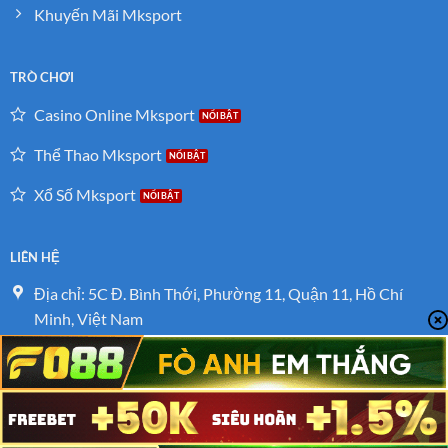
Khuyến Mãi Mksport
TRÒ CHƠI
Casino Online Mksport
Thể Thao Mksport
Xổ Số Mksport
LIÊN HỆ
Địa chỉ: 5C Đ. Bình Thới, Phường 11, Quận 11, Hồ Chí
Minh, Việt Nam
Website: https://xn--vck1fsa3801bz0u9gkhjx.jp.net/
Hotline: 0936185355
Email:
mksport.support@gmail.com