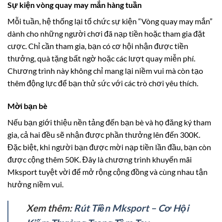
Sự kiện vòng quay may mắn hàng tuần
Mỗi tuần, hệ thống lại tổ chức sự kiện “Vòng quay may mắn”
dành cho những người chơi đã nạp tiền hoặc tham gia đặt
cược. Chỉ cần tham gia, bạn có cơ hội nhận được tiền
thưởng, quà tặng bất ngờ hoặc các lượt quay miễn phí.
Chương trình này không chỉ mang lại niềm vui mà còn tạo
thêm động lực để bạn thử sức với các trò chơi yêu thích.
Mời bạn bè
Nếu bạn giới thiệu nền tảng đến bạn bè và họ đăng ký tham
gia, cả hai đều sẽ nhận được phần thưởng lên đến 300K.
Đặc biệt, khi người bạn được mời nạp tiền lần đầu, bạn còn
được cộng thêm 50K. Đây là chương trình khuyến mãi
Mksport tuyệt vời để mở rộng cộng đồng và cùng nhau tận
hưởng niềm vui.
Xem thêm:
Rút Tiền Mksport – Cơ Hội