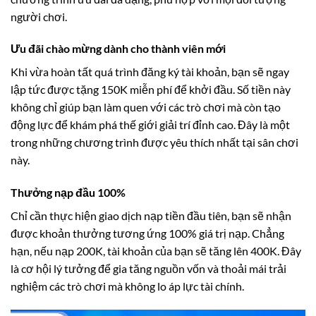
người chơi.
Ưu đãi chào mừng dành cho thành viên mới
Khi vừa hoàn tất quá trình đăng ký tài khoản, bạn sẽ ngay
lập tức được tặng 150K miễn phí để khởi đầu. Số tiền này
không chỉ giúp bạn làm quen với các trò chơi mà còn tạo
động lực để khám phá thế giới giải trí đỉnh cao. Đây là một
trong những chương trình được yêu thích nhất tại sân chơi
này.
Thưởng nạp đầu 100%
Chỉ cần thực hiện giao dịch nạp tiền đầu tiên, bạn sẽ nhận
được khoản thưởng tương ứng 100% giá trị nạp. Chẳng
hạn, nếu nạp 200K, tài khoản của bạn sẽ tăng lên 400K. Đây
là cơ hội lý tưởng để gia tăng nguồn vốn và thoải mái trải
nghiệm các trò chơi mà không lo áp lực tài chính.