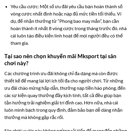
Yêu cầu cược: Một số ưu đãi yêu cầu bạn hoàn thành số
vòng cược nhất định hoặc nạp đủ mức tiền tối thiểu. Ví
dụ, để nhận thưởng từ “Phong bao may mắn”, bạn cần
hoàn thành ít nhất 8 vòng cược trong tháng trước đó. nhà
cái luôn tạo điều kiện linh hoạt để mọi người đều có thể
tham gia.
Tại sao nên chọn khuyến mãi Mksport tại sân
chơi này?
Các chương trình ưu đãi không chỉ đa dạng mà còn được
thiết kế để mang lại lợi ích tối đa cho người chơi. Từ những
ưu đãi chào mừng hấp dẫn, thưởng nạp tiền hào phóng, đến
các sự kiện quay thưởng đầy kịch tính, tất cả đều giúp bạn
tận hưởng trải nghiệm giải trí đỉnh cao. Hơn nữa, nhà cái
luôn minh bạch trong quy định, đảm bảo bạn dễ dàng nhận
thưởng mà không gặp rắc rối.
Sân chơi uy tín này không ngừng cải tiến để mang đến những