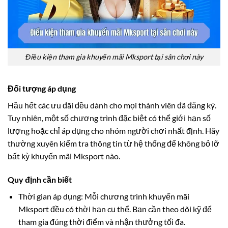
Điều kiện tham gia khuyến mãi Mksport tại sân chơi này
Đối tượng áp dụng
Hầu hết các ưu đãi đều dành cho mọi thành viên đã đăng ký.
Tuy nhiên, một số chương trình đặc biệt có thể giới hạn số
lượng hoặc chỉ áp dụng cho nhóm người chơi nhất định. Hãy
thường xuyên kiểm tra thông tin từ hệ thống để không bỏ lỡ
bất kỳ khuyến mãi Mksport nào.
Quy định cần biết
Thời gian áp dụng: Mỗi chương trình khuyến mãi
Mksport đều có thời hạn cụ thể. Bạn cần theo dõi kỹ để
tham gia đúng thời điểm và nhận thưởng tối đa.